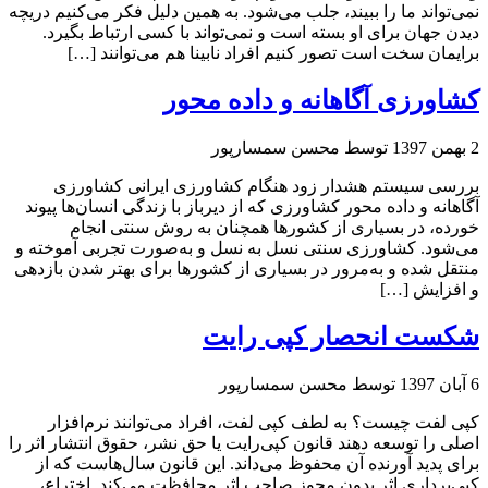
نمی‌تواند ما را ببیند، جلب می‌شود. به همین دلیل فكر می‌كنیم دریچه
دیدن جهان برای او بسته است و نمی‌تواند با كسی ارتباط بگیرد.
برایمان سخت است تصور كنیم افراد نابینا هم می‌توانند […]
کشاورزی آگاهانه و داده محور
2 بهمن 1397
توسط محسن سمسارپور
بررسی سیستم هشدار زود هنگام كشاورزی ایرانی كشاورزی
آگاهانه و داده محور كشاورزی كه از دیرباز با زندگی انسان‌ها پیوند
خورده، در بسیاری از كشورها همچنان به روش سنتی انجام
می‌شود. كشاورزی سنتی نسل به نسل و به‌صورت تجربی آموخته و
منتقل شده و به‌مرور در بسیاری از كشورها برای بهتر شدن بازدهی
و افزایش […]
شکست انحصار کپی رایت
6 آبان 1397
توسط محسن سمسارپور
کپی لفت چیست؟ به لطف کپی لفت، افراد می‌توانند نرم‌افزار
اصلی را توسعه دهند قانون کپی‌رایت یا حق نشر، حقوق انتشار اثر را
برای پدید آورنده آن محفوظ می‌داند. این قانون سال‌هاست که از
کپی‌برداری اثر بدون مجوز صاحب اثر محافظت می‌کند. اختراع،