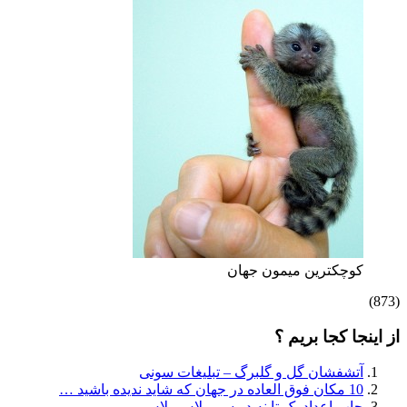
کوچکترین میمون جهان
(873)
از اینجا کجا بریم ؟
آتشفشان گل و گلبرگ – تبلیغات سونی
10 مکان فوق العاده در جهان که شاید ندیده باشید …
چاپ اعداد یک تا نه در سی پلاس پلاس