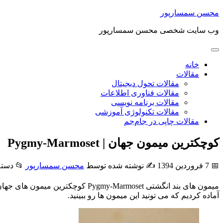
محسن سمسارپور
وب سایت شخصی محسن سمسارپور
خانه
مقالات
مقالات تحول دیجیتال
مقالات فناوری اطلاعات
مقالات برنامه نویسی
مقالات تکنولوژی آموزشی
مقالات چاپی در جام‌جم
کوچکترین میمون جهان | Pygmy-Marmoset
 دسته:
محسن سمسارپور
✍️ نوشته شده توسط
📅 7 فروردین 1394
یری از این میمون ها رو برای شما
آماده کردیم که می تونید این میمون ها رو ببینید.