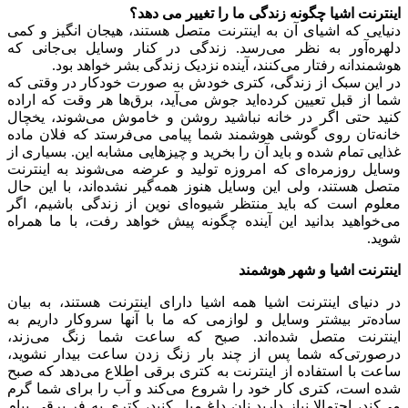
اینترنت اشیا چگونه زندگی ما را تغییر می دهد؟
دنیایی که اشیای آن به اینترنت متصل هستند، هیجان‌ انگیز و کمی
دلهره‌آور به نظر می‌رسد. زندگی در کنار وسایل بی‌جانی که
هوشمندانه رفتار می‌کنند، آینده نزدیک زندگی بشر خواهد بود.
در این سبک از زندگی، کتری خودش به صورت خودکار در وقتی که
شما از قبل تعیین کرده‌اید جوش می‌آید، برق‌ها هر وقت که اراده
کنید حتی اگر در خانه نباشید روشن و خاموش می‌شوند، یخچال
خانه‌تان روی گوشی هوشمند شما پیامی می‌فرستد که فلان ماده
غذایی تمام شده و باید آن را بخرید و چیزهایی مشابه این. بسیاری از
وسایل روزمره‌ای که امروزه تولید و عرضه می‌شوند به اینترنت
متصل هستند، ولی این وسایل هنوز همه‌گیر نشده‌اند، با این حال
معلوم است که باید منتظر شیوه‌ای نوین از زندگی باشیم، اگر
می‌خواهید بدانید این آینده چگونه پیش خواهد رفت، با ما همراه
شوید.
اینترنت اشیا و شهر هوشمند
در دنیای اینترنت اشیا همه اشیا دارای اینترنت هستند، به بیان
ساده‌تر بیشتر وسایل و لوازمی که ما با آنها سروکار داریم به
اینترنت متصل شده‌اند. صبح که ساعت شما زنگ می‌زند،
درصورتی‌که شما پس از چند بار زنگ زدن ساعت بیدار نشوید،
ساعت با استفاده از اینترنت به کتری برقی اطلاع می‌دهد که صبح
شده است، کتری کار خود را شروع می‌کند و آب را برای شما گرم
می‌کند، احتمالا نیاز دارید نان داغ میل کنید، کتری به فر برقی پیام