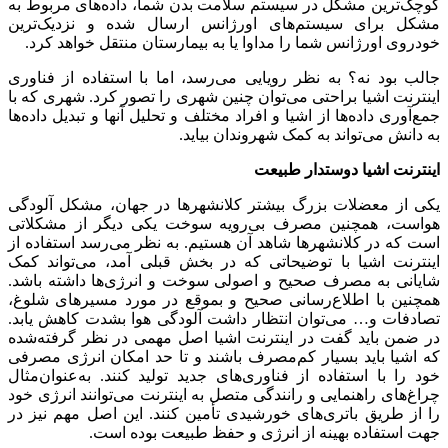
کوچک‌ترین مشکل در سیستم سلامت بدن شما، داده‌های مربوط به
مشکل برای سیستم‌های اورژانس ارسال‌ شده و نزدیک‌ترین
خودروی اورژانس شما را مداوا یا به بیمارستان منتقل خواهد کرد.
جالب بود نه؟ به نظر رویایی می‌رسد، اما با استفاده از فناوری
اینترنت اشیا براحتی می‌توان چنین شهری را تصور کرد. شهری که با
جمع‌آوری داده‌ها از اشیا و افراد مختلف و تحلیل آنها و تبدیل داده‌ها
به دانش می‌تواند به کمک شهروندان بیاید.
اینترنت اشیا دوستدار طبیعت
یکی از معضلات بزرگ بیشتر کلانشهرها در جهان، مشکل آلودگی
هواست، همچنین مصرف بی‌رویه سوخت یکی دیگر از مشکلاتی
است که در کلانشهرها شاهد آن هستیم. به نظر می‌رسد استفاده از
اینترنت اشیا با توضیحاتی که در بخش قبلی آمد، می‌تواند کمک
شایانی به مصرف صحیح و اصولی سوخت و انرژی‌ها داشته باشد.
همچنین با اطلاع‌رسانی صحیح و بموقع در مورد مسیرهای شلوغ،
تصادفات و… می‌توان انتظار داشت آلودگی هوا بشدت کاهش یابد.
در ضمن باید گفت در اینترنت اشیا اصل مهمی در نظر گرفته‌شده
که اشیا باید بسیار کم‌مصرف باشند و تا حد امکان انرژی مصرفی
خود را با استفاده از فناوری‌های جدید تولید کنند. به‌عنوان‌مثال
چراغ‌های راهنمایی و رانندگی متصل به اینترنت می‌توانند انرژی خود
را از طریق باتری‌های خورشیدی تأمین کنند. این اصل مهم نیز در
جهت استفاده بهینه از انرژی و حفظ طبیعت بوده است.