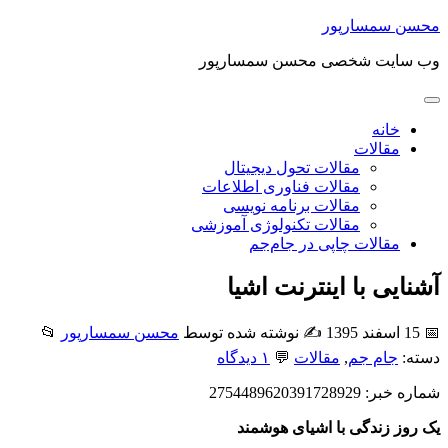
محسن سمسارپور
وب سایت شخصی محسن سمسارپور
خانه
مقالات
مقالات تحول دیجیتال
مقالات فناوری اطلاعات
مقالات برنامه نویسی
مقالات تکنولوژی آموزشی
مقالات چاپی در جام‌جم
آشنایی با اینترنت اشیا
📅 15 اسفند 1395
✍️ نوشته شده توسط
محسن سمسارپور
📂
دسته:
جام جم
,
مقالات
💬
۱ دیدگاه
شماره خبر: 2754489620391728929
یک روز زندگی با اشیای هوشمند