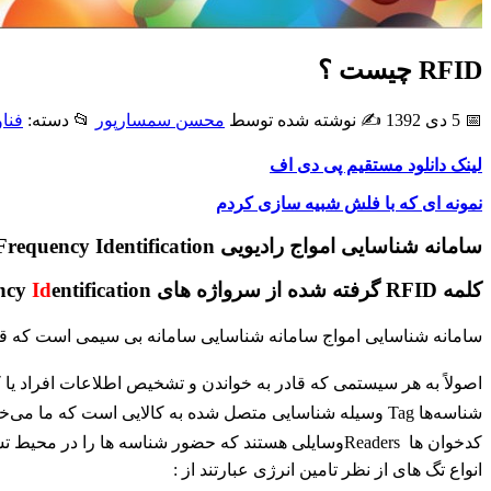
RFID چیست ؟
📅 5 دی 1392
✍️ نوشته شده توسط
محسن سمسارپور
📂 دسته:
فنا
لینک دانلود مستقیم پی دی اف
نمونه ای که با فلش شبیه سازی کردم
سامانه شناسایی امواج رادیویی Radio Frequency Identification
کلمه RFID گرفته شده از سرواژه های
entification می باشد.
Id
ncy
سامانه شناسایی امواج سامانه شناسایی سامانه بی‌ سیمی است که قادر به تبادل داده‌ها به ‌وسیله برقراری 
اصولاً به هر سیستمی که قادر به خواندن و تشخیص اطلاعات افراد یا کالاها باشد سیستم شناسای
شناسه‌ها Tag وسیله شناسایی متصل شده به کالایی است که ما می‌خواهیم آن را رد یابی کنیم.
کدخوان ها Readersوسایلی هستند که حضور شناسه‌ ها را در محیط تشخیص داده و اطلاعات ذخیره شده در آن ها را بازیابی می‌کنند.
انواع تگ های از نظر تامین انرژی عبارتند از :