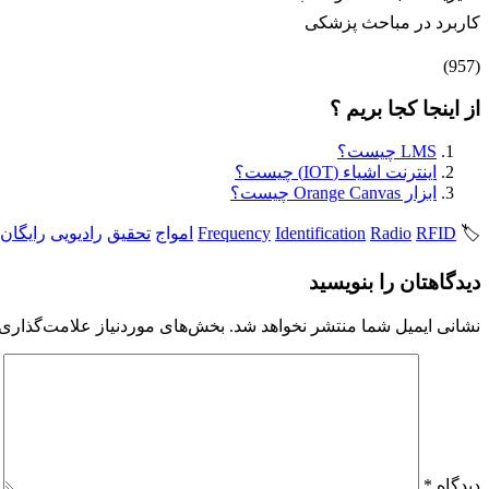
کاربرد در مباحث پزشکی
(957)
از اینجا کجا بریم ؟
LMS چیست؟
اینترنت اشیاء (IOT) چیست؟
ابزار Orange Canvas چیست؟
🏷️
RFID
Radio
Identification
Frequency
امواج
تحقیق
رادیویی
رایگان
دیدگاهتان را بنویسید
نشانی ایمیل شما منتشر نخواهد شد.
بخش‌های موردنیاز علامت‌گذاری 
دیدگاه
*