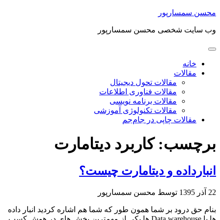
محسن سمسارپور
وب سایت شخصی محسن سمسارپور
خانه
مقالات
مقالات تحول دیجیتال
مقالات فناوری اطلاعات
مقالات برنامه نویسی
مقالات تکنولوژی آموزشی
مقالات چاپی در جام‌جم
برچسب:
کاربرد دیتامارت
انبارداده و دیتامارت چیست؟
22 آذر 1395
توسط محسن سمسارپور
بنام حق درود بر شما همون طور که شما هم اشاره کردید انبار داده
ها یا Data warehouse ها یکی از مهمترین بخش های در هوش کسب