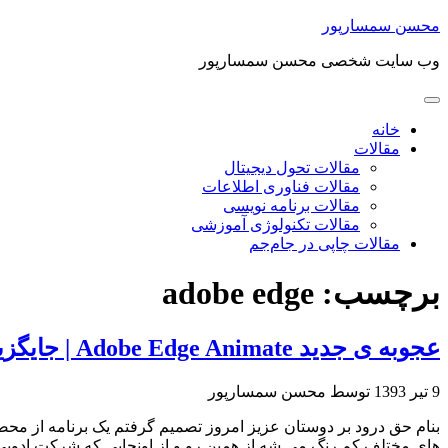
محسن سمسارپور
وب سایت شخصی محسن سمسارپور
خانه
مقالات
مقالات تحول دیجیتال
مقالات فناوری اطلاعات
مقالات برنامه نویسی
مقالات تکنولوژی آموزشی
مقالات چاپی در جام‌جم
برچسب:
adobe edge
عجوبه ی جدید Adobe Edge Animate | جایگزین فلش در وب | فیلم آموزش ابتدایی نرم افزار
9 تیر 1393
توسط محسن سمسارپور
های مختلف کم رنگ می شه از همین رو و از اونجایی که شرکت ادوبی